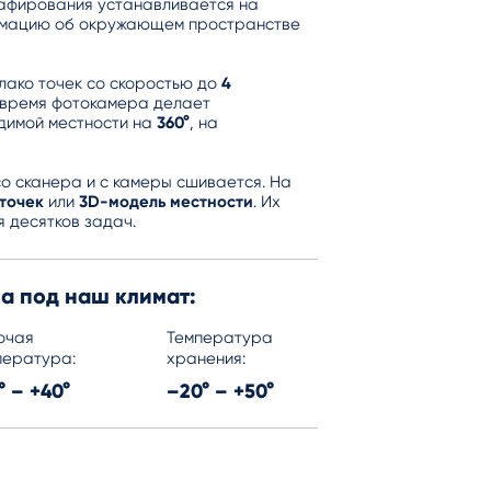
афирования устанавливается на
рмацию об окружающем пространстве
лако точек со скоростью до
4
е время фотокамера делает
идимой местности на
360°
, на
о сканера и с камеры сшивается. На
точек
или
3D-модель местности
. Их
 десятков задач.
а под наш климат:
очая
Температура
пература:
хранения:
° – +40°
–20° – +50°