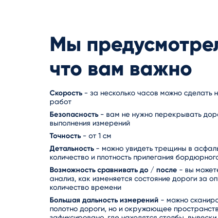
Мы предусмотрел
что вам важно
Скорость
- за несколько часов можно сделать 
работ
Безопасность
- вам не нужно перекрывать дор
выполнения измерений
Точность
- от 1 см
Детальность
- можно увидеть трещины в асфаль
количество и плотность прилегания бордюрного 
Возможность сравнивать до / после
- вы может
анализ, как изменяется состояние дороги за 
количество времени
Большая дальность измерений
- можно сканиро
полотно дороги, но и окружающее пространств
зафиксировано, где находятся столбы, вывески