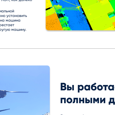
иальной
жно установить
дна машина
ерестает
другую машину.
Вы работа
полными 