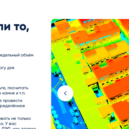
и то,
недельный объём
огу для
те, посчитать
камня и т.п.
е провести
определённое
вать не только
о. У вас
, ЛЭП, как далеко