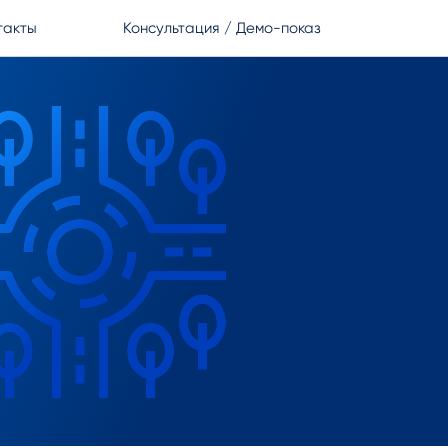
такты
Консультация / Демо-показ