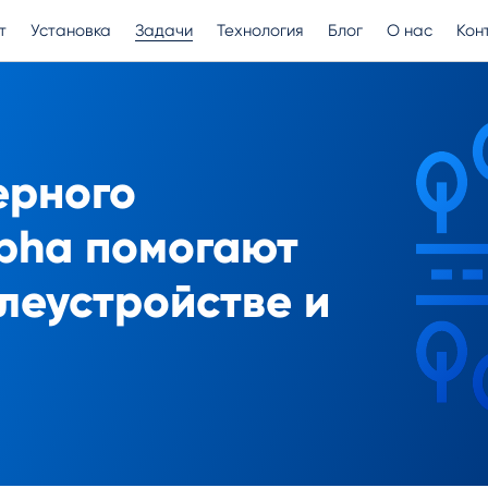
т
Установка
Задачи
Технология
Блог
О нас
Кон
ерного
pha помогают
млеустройстве и