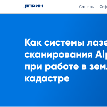
Сканеры
Соф
Как системы лаз
сканирования Al
при работе в зе
кадастре