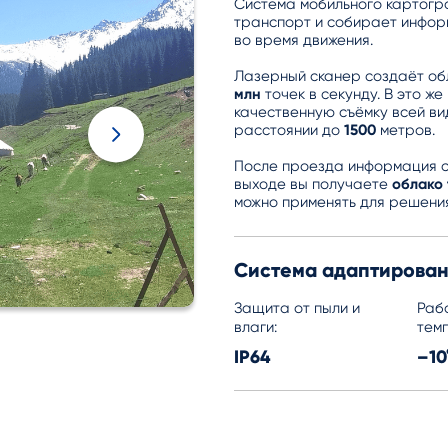
Система мобильного картогр
транспорт и собирает инфо
во время движения.
Лазерный сканер создаёт об
млн
точек в секунду. В это ж
качественную съёмку всей в
расстоянии до
1500
метров.
После проезда информация с
выходе вы получаете
облако 
можно применять для решения
Система адаптирован
Защита от пыли и
Раб
влаги:
тем
IP64
–10