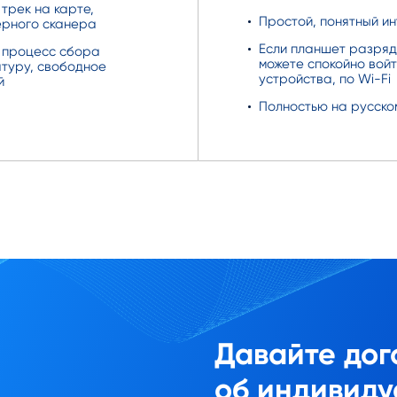
трек на карте,
Простой, понятный и
ерного сканера
Если планшет разряд
 процесс сбора
можете спокойно войт
атуру, свободное
устройства, по Wi-Fi
й
Полностью на русско
Давайте дог
об индивиду