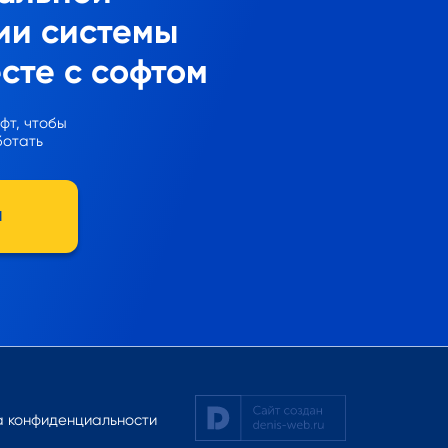
ии системы
сте с софтом
фт, чтобы
ботать
я
а конфиденциальности