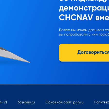
демонстрац
CHCNAV вме
Далее мы можем дать вам со
вы попробовали с ним пора
Договоритьс
34-91
3d@prin.ru
Основной сайт: prin.ru
Политик