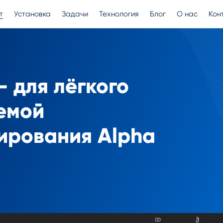
т
Установка
Задачи
Технология
Блог
О нас
Кон
 для лёгкого
емой
ирования Alpha