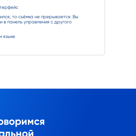
нтерфейс
ился, то съёмка не прерывается. Вы
и в панель управления c другого
м языке
оворимся
альной