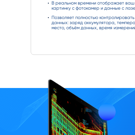
В реальном времени отображает ваш 
картинку с фотокамер и данные с лаз
Позволяет полностью контролировать
данных: заряд аккумулятора, темпер
место, объём данных, время измерени